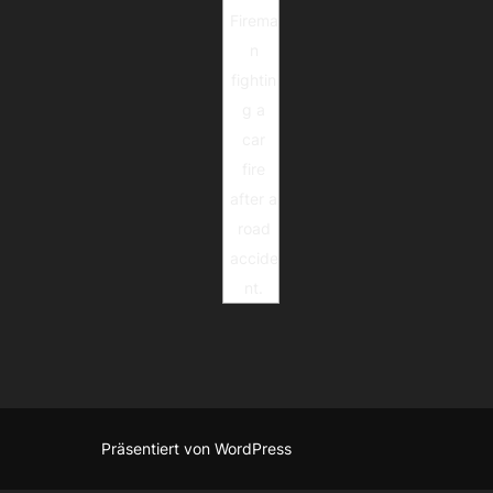
Firema
n
fightin
g a
car
fire
after a
road
accide
nt.
Präsentiert von WordPress